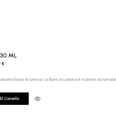
 30 ML
0
€
purissima bava di lumaca. La Bava di Lumaca è ricavata da lumache
Al Carrello