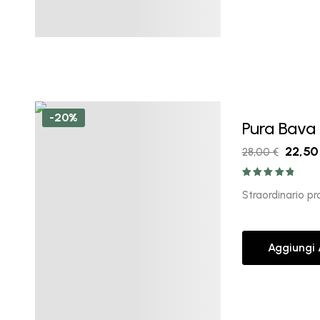
-20%
Pura Bava
22,5
28,00
€
Valutato
5.00
su 5
Straordinario p
Aggiungi 