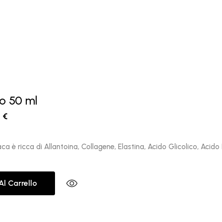
o 50 ml
0
€
a è ricca di Allantoina, Collagene, Elastina, Acido Glicolico, Acid
Al Carrello