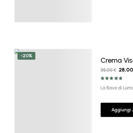
-20%
Crema Vis
28,0
35,00
€
Valutato
5.00
su 5
La Bava di Lumac
Aggiungi 