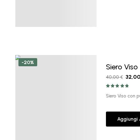
-20%
Siero Viso
32,0
40,00
€
Valutato
5.00
su 5
Siero Viso con 
Aggiungi 