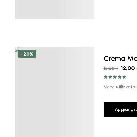
-20%
Crema Man
12,00
15,00
€
Valutato
5.00
su 5
Viene utilizzata
Aggiungi 