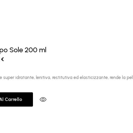
o Sole 200 ml
0
€
super idratante, lenitiva, restitutiva ed elasticizzante, rende la p
Al Carrello