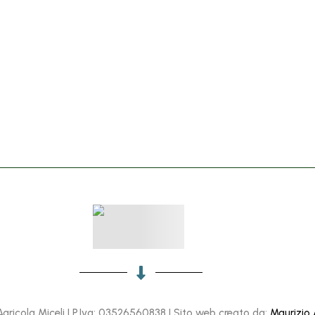
gricola Miceli | P.Iva: 03526560838 | Sito web creato da:
Maurizio A