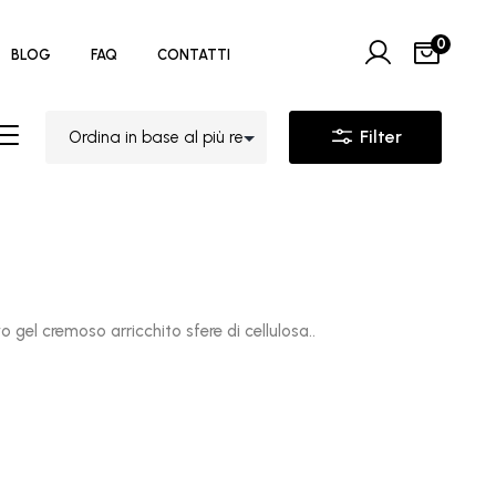
0
BLOG
FAQ
CONTATTI
Filter
 gel cremoso arricchito sfere di cellulosa..