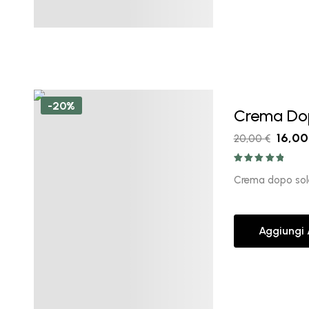
-20%
Crema Dop
16,0
20,00
€
Valutato
5.00
su 5
Crema dopo sole 
Aggiungi 