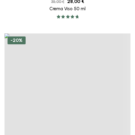
28,00
€
35,00
€
Crema Viso 50 ml
Valutato
5.00
su 5
-20%