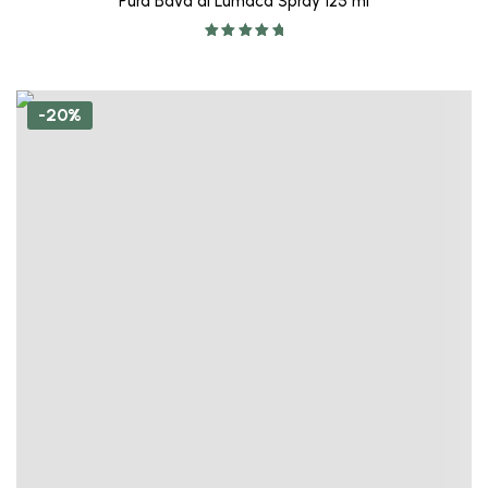
Pura Bava di Lumaca Spray 125 ml
Valutato
5.00
su 5
-20%