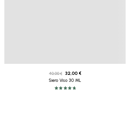
32,00
€
40,00
€
Siero Viso 30 ML
Valutato
5.00
su 5