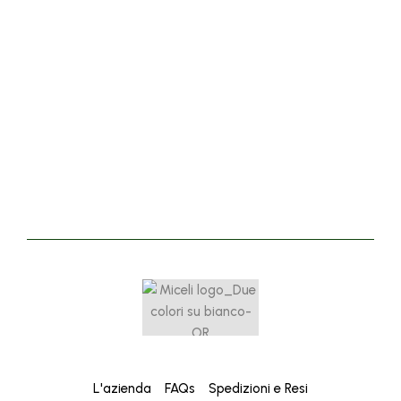
16,00
€
20,00
€
Crema Dopo Sole 200 ml
Valutato
5.00
su 5
L'azienda
FAQs
Spedizioni e Resi