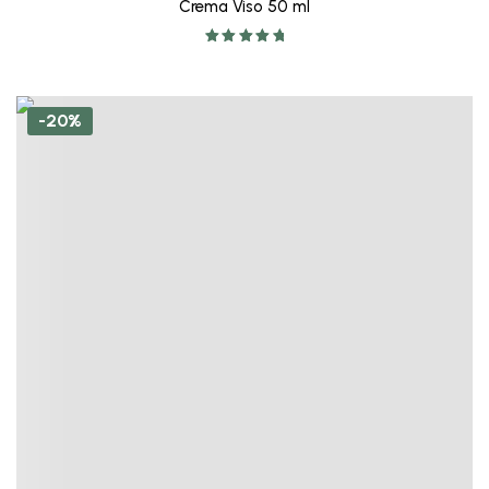
Crema Viso 50 ml
Valutato
5.00
su 5
-20%