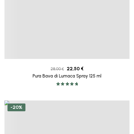
22,50
€
28,00
€
Pura Bava di Lumaca Spray 125 ml
Valutato
5.00
su 5
-20%