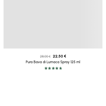
22,50
€
28,00
€
Pura Bava di Lumaca Spray 125 ml
Valutato
5.00
su 5