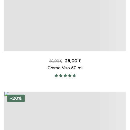
28,00
€
35,00
€
Crema Viso 50 ml
Valutato
5.00
su 5
-20%