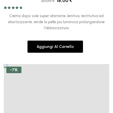
16,00
€
20,00
€
Valutato
5.00
su 5
Crema dopo sole super idratante, lenitiva, restitutiva ed
elasticizzante, rende la pelle più luminosa prolungandone
l'abbronzatura.
Aggiungi Al Carrello
-7%