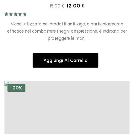
12,00
€
15,00
€
Valutato
5.00
su 5
Viene utilizzata nei prodotti anti-age, è particolarmente
efficace nel combattere i segni d’espressione, è indicata per
proteggere le mani,
Aggiungi Al Carrello
-20%