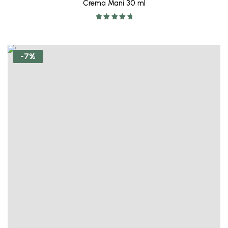
Crema Mani 30 ml
Valutato
5.00
su 5
-7%