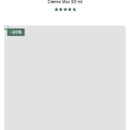
Crema Viso 50 ml
Valutato
5.00
su 5
-20%