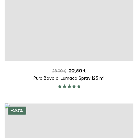
22,50
€
28,00
€
Pura Bava di Lumaca Spray 125 ml
Valutato
5.00
su 5
-20%